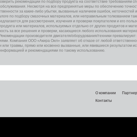
оверить рекомендации по подбору продукта на соответствие требованиям 
хобслуживания. Несмотря на все предпринятые меры по обеспечению точно
ственности за какие-либо убытки, вызванные наличием ошибок, неточностей 
алоге по подбору смазочных материалов, или неправильным толкованием так
едлагаются для рассмотрения, изучения и проверки покупателем и его польз
 продукта или материалов, используемых отдельно от других продуктов и мат
ость за все решения и проверки, касающиеся любого использования материа
 Рекомендации производителя двигателя/оборудования/техники превалируют
ями. Компания ООО «Акира Оил» заявляет об отказе от любой ответственно
и или травмы, прямо или косвенно вызванные, или явившиеся результатом и
 информацией и рекомендациями по такому использованию.
О компании
Партне
Контакты