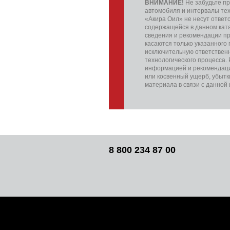
ВНИМАНИЕ!
Не забудьте пр
автомобиля и интервалы те
«Акира Оил» не несут ответ
содержащейся в данном кат
сведения и рекомендации пр
касаются только указанного
исключительную ответственн
технологического процесса.
информацией и рекомендаци
или косвенный ущерб, убытк
материала в связи с данной
8 800 234 87 00